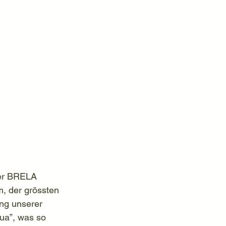
der BRELA 
, der grössten 
ung unserer 
ua”, was so 