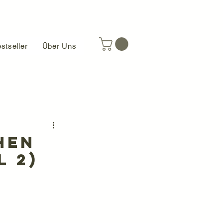
stseller
Über Uns
hen
l 2)