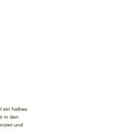
 ein halbes 
r in den 
zenzen und 