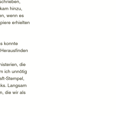
schrieben, 
kam hinzu, 
en, wenn es 
piere erhielten 
s konnte 
 Herausfinden 
sterien, die 
m ich unnötig 
ft-Stempel, 
cks. Langsam 
, die wir als 