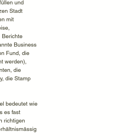
üllen und 
zen Stadt 
en mit 
ise, 
 Berichte 
annte Business 
on Fund, die 
t werden), 
nten, die 
y, die Stamp 
l bedeutet wie 
s es fast 
 richtigen 
rhältnismässig 