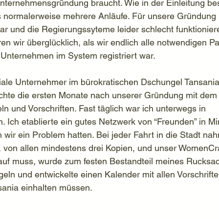
Unternehmensgründung braucht. Wie in der Einleitung be
es normalerweise mehrere Anläufe. Für unsere Gründung 
r und die Regierungssyteme leider schlecht funktionier
n wir überglücklich, als wir endlich alle notwendigen Pa
Unternehmen im System registriert war.
iale Unternehmer im bürokratischen Dschungel Tansania
achte die ersten Monate nach unserer Gründung mit dem
n und Vorschriften. Fast täglich war ich unterwegs in 
Ich etablierte ein gutes Netzwerk von “Freunden” in Mini
 wir ein Problem hatten. Bei jeder Fahrt in die Stadt nah
, von allen mindestens drei Kopien, und unser WomenCra
rauf muss, wurde zum festen Bestandteil meines Rucksa
egeln und entwickelte einen Kalender mit allen Vorschriften
ania einhalten müssen.