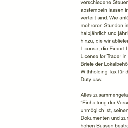
verschiedene Steuer
abstempeln lassen i
verteilt sind. Wie an
mehreren Stunden im 
halbjährlich und jäh
hinzu, die wir ablie
License, die Export 
License for Trader i
Briefe der Lokalbehö
Withholding Tax für 
Duty usw.
Alles zusammengefas
“Einhaltung der Vorsc
unmöglich ist, seine
Dokumenten und zum r
hohen Bussen bestra