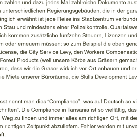
n zahlen und dazu jedes Mal zahlreiche Dokumente ausf
n unterschiedlichen Regierungsgebäuden, die in der gan
fänglich erwähnt ist jede Reise ins Stadtzentrum verbund
Stau und mindestens einer Polizeikontrolle. Quartalswe
rlich kommen zusätzliche fünfzehn Steuern, Lizenzen und
fern oder erneuern müssen: so zum Beispiel die oben gen
License, die City Service Levy, den Workers Compensati
n Forest Products (weil unsere Körbe aus Gräsern gemach
rde, dass wir die Gräser wirklich vor Ort anbauen und er
die Miete unserer Büroräume, die Skills Development Lev
st nennt man dies “Compliance”, was auf Deutsch so vie
hriften”. Die Compliance in Tansania ist so vielfältig, das
n Weg zu finden und immer alles am richtigen Ort, mit den
ichtigen Zeitpunkt abzuliefern. Fehler werden mit unve
ft.