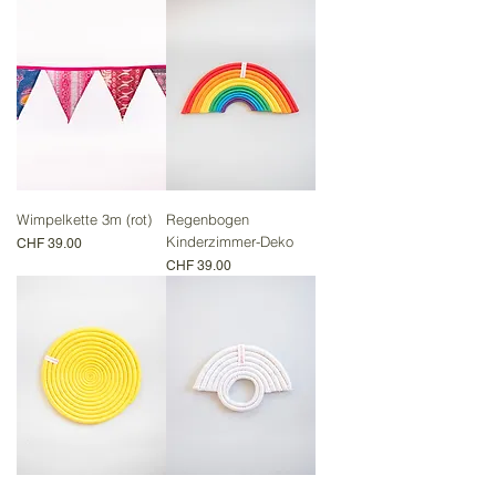
Wimpelkette 3m (rot)
Regenbogen
Kinderzimmer-Deko
Preis
CHF 39.00
Preis
CHF 39.00