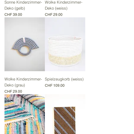
Sonne Kinderzimmer-
Wolke Kinderzimmer-
Deko (gelb)
Deko (weiss)
Preis
Preis
CHF 39.00
CHF 29.00
Wolke Kinderzimmer-
Spielzeugkorb (weiss)
Deko (grau)
Preis
CHF 109.00
Preis
CHF 29.00