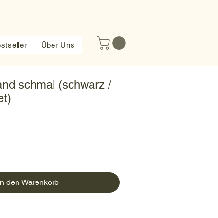
stseller
Über Uns
nd schmal (schwarz /
et)
In den Warenkorb